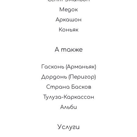
Медок
Аркашон
Коньяк
А также
Гасконь (Арманьяк)
Дордонь (Перигор)
Страна Басков
Тулуза-Каркассон
Альби
Услуги