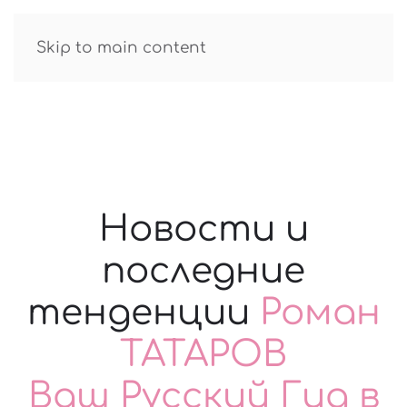
GUIDE R.TATAROV
Skip to main content
Новости и
последние
тенденции
Роман
ТАТАРОВ
Ваш Русский Гид в