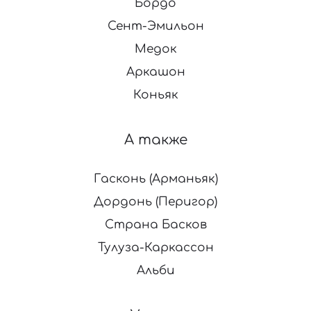
Бордо
Сент-Эмильон
Медок
Аркашон
Коньяк
А также
Гасконь (Арманьяк)
Дордонь (Перигор)
Страна Басков
Тулуза-Каркассон
Альби