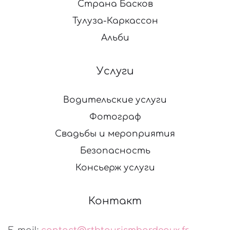
Страна Басков
Тулуза-Каркассон
Альби
Услуги
Водительские услуги
Фотограф
Свадьбы и мероприятия
Безопасность
Консьерж услуги
Контакт