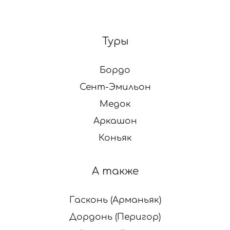
Туры
Бордо
Сент-Эмильон
Медок
Аркашон
Коньяк
А также
Гасконь (Арманьяк)
Дордонь (Перигор)