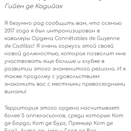
Гийен де Кадийак
Я безумно рад сообщить вам, что осенью
2017 года я был интронизирован в
кавалеры Ордена Connétables de Guyenne
de Cadillac! Я очень горжусь этой своей
новой должностью, которая позволит мне
участвовать еще больше и глубже в
развитии этого знаменитого региона. И я
также продолжу с удовольствием
знакомить вас с местными превосходными
винами!
Территория этого ордена насчитывает
более 5 аппеласьонов, среди которых: Кот
де Бордо, Кот де Бург, Премьер Кот де
Блай, Антр-де- мер и Грав де Вэр.