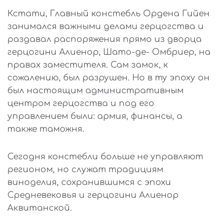
Кстати, Главный констебль Ордена Гийен
занимался важными делами герцогства и
раздавал распоряжения прямо из дворца
герцогини Алиенор, Шато-де- Омбриер, на
правах заместителя. Сам замок, к
сожалению, был разрушен. Но в ту эпоху он
был настоящим административным
центром герцогства и под его
управлением были: армия, финансы, а
также таможня.
Сегодня констебли больше не управляют
регионом, но служат традициям
виноделия, сохранившимся с эпохи
Средневековья и герцогини Алиенор
Аквитанской.