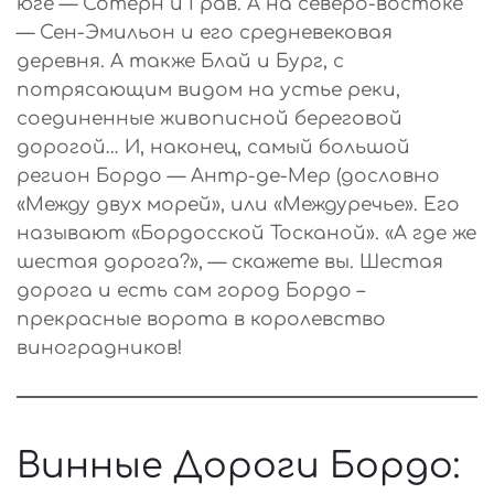
юге — Сотерн и Грав. А на северо-востоке
— Сен-Эмильон и его средневековая
деревня. А также Блай и Бург, с
потрясающим видом на устье реки,
соединенные живописной береговой
дорогой… И, наконец, самый большой
регион Бордо — Антр-де-Мер (дословно
«Между двух морей», или «Междуречье». Его
называют «Бордосской Тосканой». «А где же
шестая дорога?», — скажете вы. Шестая
дорога и есть сам город Бордо –
прекрасные ворота в королевство
виноградников!
Винные Дороги Бордо: